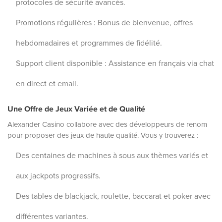
protocoles de sécurité avancés.
Promotions régulières :
Bonus de bienvenue, offres
hebdomadaires et programmes de fidélité.
Support client disponible :
Assistance en français via chat
en direct et email.
Une Offre de Jeux Variée et de Qualité
Alexander Casino collabore avec des développeurs de renom
pour proposer des jeux de haute qualité. Vous y trouverez :
Des centaines de machines à sous aux thèmes variés et
aux jackpots progressifs.
Des tables de blackjack, roulette, baccarat et poker avec
différentes variantes.