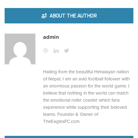
ABOUT THE AUTHOR
admin
Hailing from the beautiful Himalayan nation
of Nepal, I am an avid football follower with
an enormous passion for the world game. I
believe that nothing in the world can match
the emotional roller coaster which fans
experience while supporting their beloved
teams. Founder & Owner of
TheEaglesFC.com.