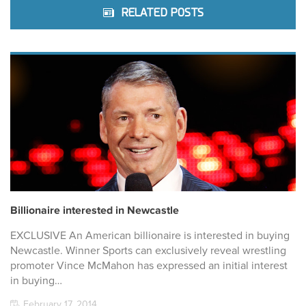
RELATED POSTS
Billionaire interested in Newcastle
EXCLUSIVE An American billionaire is interested in buying
Newcastle. Winner Sports can exclusively reveal wrestling
promoter Vince McMahon has expressed an initial interest
in buying…
February 17, 2014