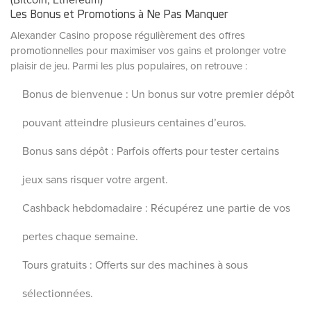
(Bitcoin, Ethereum)
Les Bonus et Promotions à Ne Pas Manquer
Alexander Casino propose régulièrement des offres
promotionnelles pour maximiser vos gains et prolonger votre
plaisir de jeu. Parmi les plus populaires, on retrouve :
Bonus de bienvenue :
Un bonus sur votre premier dépôt
pouvant atteindre plusieurs centaines d’euros.
Bonus sans dépôt :
Parfois offerts pour tester certains
jeux sans risquer votre argent.
Cashback hebdomadaire :
Récupérez une partie de vos
pertes chaque semaine.
Tours gratuits :
Offerts sur des machines à sous
sélectionnées.