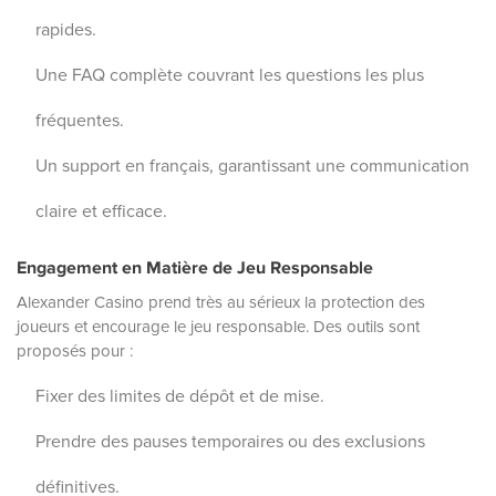
rapides.
Une FAQ complète couvrant les questions les plus
fréquentes.
Un support en français, garantissant une communication
claire et efficace.
Engagement en Matière de Jeu Responsable
Alexander Casino prend très au sérieux la protection des
joueurs et encourage le jeu responsable. Des outils sont
proposés pour :
Fixer des limites de dépôt et de mise.
Prendre des pauses temporaires ou des exclusions
définitives.