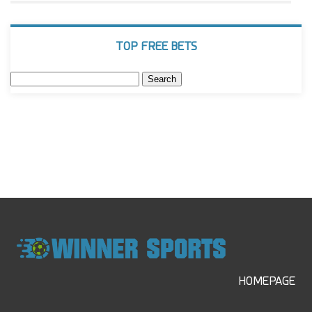
TOP FREE BETS
Search
for:
HOMEPAGE