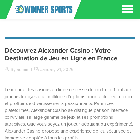
Découvrez Alexander Casino : Votre
Destination de Jeu en Ligne en France
By admin
|
January 21, 2026
Le monde des casinos en ligne ne cesse de croître, offrant aux
joueurs français une multitude d’options pour tenter leur chance
et profiter de divertissements passionnants. Parmi ces
plateformes, Alexander Casino se distingue par son interface
conviviale, sa large gamme de jeux et ses promotions
attractives. Que vous soyez un joueur débutant ou expérimenté,
Alexander Casino propose une expérience de jeu sécurisée et
immersive adaptée à tous les profils.