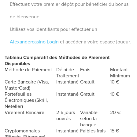
Effectuez votre premier dépôt pour bénéficier du bonus
de bienvenue.
Utilisez vos identifiants pour effectuer un
Alexandercasino Login
et accéder à votre espace joueur.
Tableau Comparatif des Méthodes de Paiement
Disponibles
Méthode de Paiement
Délai de
Frais
Montant
Traitement
Minimum
Carte Bancaire (Visa,
Instantané
Gratuit
10 €
MasterCard)
Portefeuilles
Instantané
Gratuit
10 €
Électroniques (Skrill,
Neteller)
Virement Bancaire
2-5 jours
Variable
20 €
ouvrés
selon la
banque
Cryptomonnaies
Instantané
Faibles frais
15 €