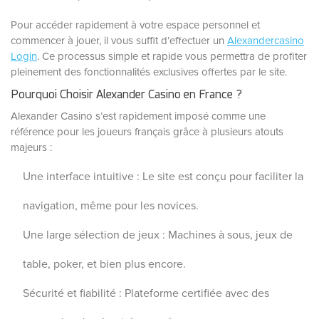
Pour accéder rapidement à votre espace personnel et
commencer à jouer, il vous suffit d’effectuer un
Alexandercasino
Login
. Ce processus simple et rapide vous permettra de profiter
pleinement des fonctionnalités exclusives offertes par le site.
Pourquoi Choisir Alexander Casino en France ?
Alexander Casino s’est rapidement imposé comme une
référence pour les joueurs français grâce à plusieurs atouts
majeurs :
Une interface intuitive :
Le site est conçu pour faciliter la
navigation, même pour les novices.
Une large sélection de jeux :
Machines à sous, jeux de
table, poker, et bien plus encore.
Sécurité et fiabilité :
Plateforme certifiée avec des