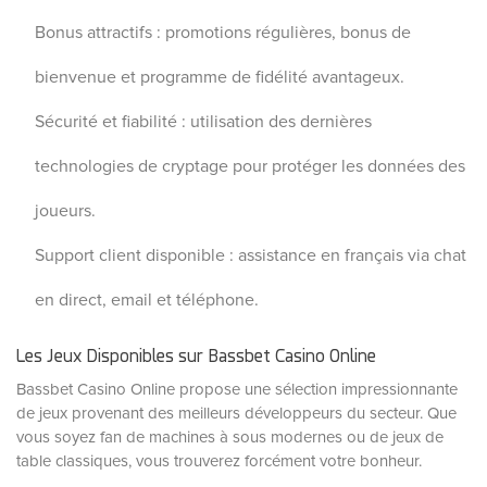
Bonus attractifs :
promotions régulières, bonus de
bienvenue et programme de fidélité avantageux.
Sécurité et fiabilité :
utilisation des dernières
technologies de cryptage pour protéger les données des
joueurs.
Support client disponible :
assistance en français via chat
en direct, email et téléphone.
Les Jeux Disponibles sur Bassbet Casino Online
Bassbet Casino Online propose une sélection impressionnante
de jeux provenant des meilleurs développeurs du secteur. Que
vous soyez fan de machines à sous modernes ou de jeux de
table classiques, vous trouverez forcément votre bonheur.