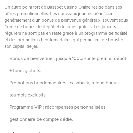
Un autre point fort de Bassbet Casino Online réside dans ses
offres promotionnelles. Les nouveaux joueurs bénéficient
généralement d’un bonus de bienvenue généreux, souvent sous
forme de bonus de dépôt et de tours gratuits. Les joueurs
réguliers ne sont pas en reste grâce à un programme de fidélité
et des promotions hebdomadaires qui permettent de booster
son capital de jeu.
Bonus de bienvenue :
jusqu’à 100% sur le premier dépôt
+ tours gratuits.
Promotions hebdomadaires :
cashback, reload bonus,
tournois exclusifs.
Programme VIP :
récompenses personnalisées,
gestionnaire de compte dédié.