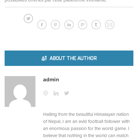
possibilités offertes par cette plateforme innovante.
ABOUT THE AUTHOR
admin
Hailing from the beautiful Himalayan nation
of Nepal, I am an avid football follower with
an enormous passion for the world game. I
believe that nothing in the world can match