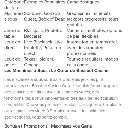
Catégorie
Exemples Populaires
Caractéristiques
de Jeu
Machines
Starburst, Gonzo’s
Graphismes immersifs,
à sous
Quest, Book of Dead
jackpots progressifs, tours
gratuits
Jeux de
Blackjack, Roulette,
Variantes multiples, options
table
Baccarat
de pari flexibles
Jeux en
Live Blackjack, Live
Interaction en temps réel
direct
Roulette, Poker en
avec des croupiers
direct
professionnels
Jeux de
Texas Hold’em,
Tournois réguliers, modes
poker
Omaha
cash game
Les Machines à Sous : Le Cœur de Bassbet Casino
Les machines à sous sont sans doute les jeux les plus
populaires sur Bassbet Casino Online. La plateforme propose
des centaines de titres avec des thèmes variés, des
fonctionnalités bonus innovantes et des taux de redistribution
compétitifs. Que vous préfériez les slots classiques à 3 rouleaux
ou les machines vidéo à 5 rouleaux avec des animations
sophistiquées, vous serez comblé.
Bonus et Promotions : Maximisez Vos Gains