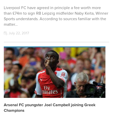
Liverpool FC have agreed in principle a fee worth more
than £74m to sign RB Leipzig midfielder Naby Keita, Winner
Sports understands. According to sources familiar with the
matter…
July 22, 2017
Arsenal FC youngster Joel Campbell joining Greek
Champions