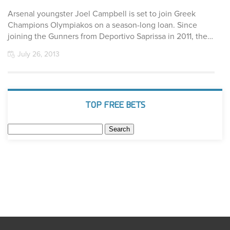
Arsenal youngster Joel Campbell is set to join Greek
Champions Olympiakos on a season-long loan. Since
joining the Gunners from Deportivo Saprissa in 2011, the…
July 26, 2013
TOP FREE BETS
Search
for: