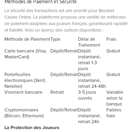
Méthodes de Paiement et Sécurité
La sécurité des transactions est une priorité pour Bassbet
Casino Online. La plateforme propose une variété de méthodes
de paiement adaptées aux joueurs français, garantissant rapidité
et fiabilité. Voici un aperçu des options disponibles :
Méthode de Paiement
Type
Délai de
Frais
Traitement
Carte bancaire (Visa,
Dépôt/Retrait
Dépôt
Gratuit
MasterCard)
instantané,
retrait 1-3
jours
Portefeuilles
Dépôt/Retrait
Dépôt
Gratuit
électroniques (Skrill,
instantané,
Neteller)
retrait 24-48h
Virement bancaire
Retrait
3-5 jours
Variable
ouvrés
selon la
banque
Cryptomonnaies
Dépôt/Retrait
Dépôt
Faibles
(Bitcoin, Ethereum)
instantané,
frais
retrait 24h
La Protection des Joueurs