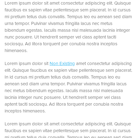
Lorem ipsum dolor sit amet consectetur adipiscing elit. Quisque
faucibus ex sapien vitae pellentesque sem placerat. In id cursus
mi pretium tellus duis convallis. Tempus leo eu aenean sed diam
urna tempor. Pulvinar vivamus fringilla lacus nec metus
bibendum egestas. Iaculis massa nisl malesuada lacinia integer
nunc posuere. Ut hendrerit semper vel class aptent taciti
sociosqu. Ad litora torquent per conubia nostra inceptos
himenaeos.
Lorem ipsum dolor sit
Non Existing
amet consectetur adipiscing
elit. Quisque faucibus ex sapien vitae pellentesque sem placerat.
In id cursus mi pretium tellus duis convallis. Tempus leo eu
aenean sed diam urna tempor. Pulvinar vivamus fringilla lacus
nec metus bibendum egestas. Iaculis massa nisl malesuada
lacinia integer nunc posuere. Ut hendrerit semper vel class
aptent taciti sociosqu. Ad litora torquent per conubia nostra
inceptos himenaeos.
Lorem ipsum dolor sit amet consectetur adipiscing elit. Quisque
faucibus ex sapien vitae pellentesque sem placerat. In id cursus
mi pretium tellus duis convallis. Tempus leo eu aenean sed diam