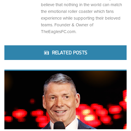
believe that nothing in the world can match
the emotional roller coaster which fans
experience while supporting their beloved
teams. Founder & Owner of
TheEaglesFC.com.
RELATED POSTS