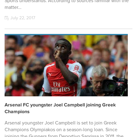
Sports understands. According to sources familiar with the
matter…
July 22, 2017
Arsenal FC youngster Joel Campbell joining Greek
Champions
Arsenal youngster Joel Campbell is set to join Greek
Champions Olympiakos on a season-long loan. Since
joining the Gunners from Deportivo Saprissa in 2011, the…