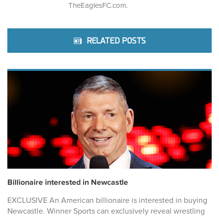
TheEaglesFC.com.
RELATED POSTS
Billionaire interested in Newcastle
EXCLUSIVE An American billionaire is interested in buying
Newcastle. Winner Sports can exclusively reveal wrestling